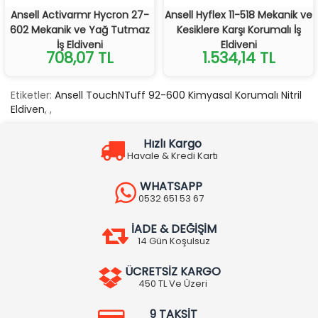
Ansell Activarmr Hycron 27-
Ansell Hyflex 11-518 Mekanik ve
602 Mekanik ve Yağ Tutmaz
Kesiklere Karşı Korumalı İş
İş Eldiveni
Eldiveni
708,07 TL
1.534,14 TL
Etiketler:
Ansell TouchNTuff 92-600 Kimyasal Korumalı Nitril
Eldiven
,
,
Hızlı Kargo
Havale & Kredi Kartı
WHATSAPP
0532 651 53 67
İADE & DEĞİŞİM
14 Gün Koşulsuz
ÜCRETSİZ KARGO
450 TL Ve Üzeri
9 TAKSİT