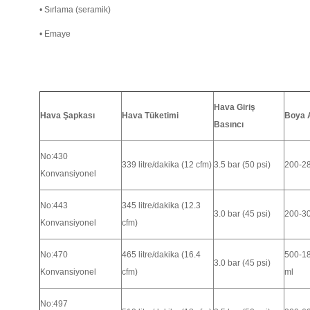
•
Sırlama (seramik)
•
Emaye
Hava Giriş
Hava Şapkası
Hava Tüketimi
Boya 
Basıncı
No:430
339 litre/dakika (12 cfm)
3.5 bar (50 psi)
200-2
Konvansiyonel
No:443
345 litre/dakika (12.3
3.0 bar (45 psi)
200-3
Konvansiyonel
cfm)
No:470
465 litre/dakika (16.4
500-18
3.0 bar (45 psi)
Konvansiyonel
cfm)
ml
No:497