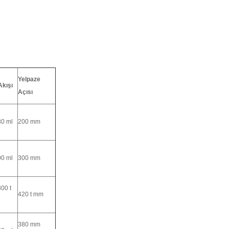
Yelpaze
Akışı
Açısı
80 ml
200 mm
00 ml
300 mm
00 t
420 t mm
380 mm