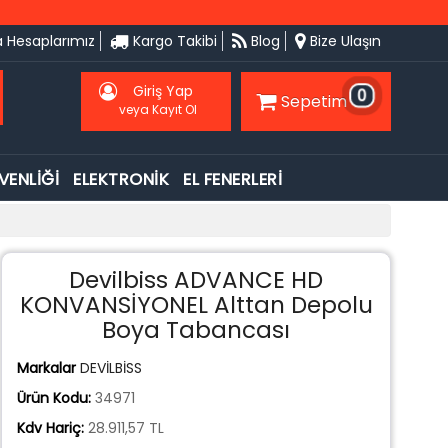
 Hesaplarımız
Kargo Takibi
Blog
Bize Ulaşın
Giriş Yap
0
Sepetim
veya Kayıt Ol
VENLİĞİ
ELEKTRONİK
EL FENERLERİ
Devilbiss ADVANCE HD
KONVANSİYONEL Alttan Depolu
Boya Tabancası
Markalar
DEVİLBİSS
Ürün Kodu:
34971
Kdv Hariç:
28.911,57 TL