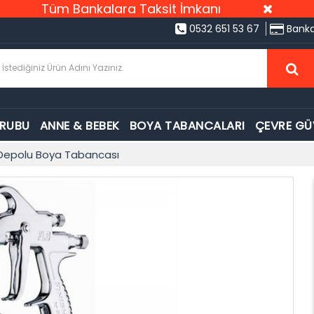
Tüm Bankalara Taksit İmkanı
0532 651 53 67
Banka
GRUBU
ANNE & BEBEK
BOYA TABANCALARI
ÇEVRE GÜ
Depolu Boya Tabancası