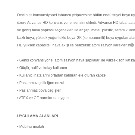
Devilbiss konvansiyonel tabanca yelpazesine bütün endüstriyel boya u
üzere Advance HD konvansiyonel serisini ekledi. Advance HD tabancalar 
ve geniş hava şapkası seçenekleri ile ahşap, metal, plastik, seramik, ko
bazlı boya, yüksek yoğunluklu boya, 2K (kompanentli) boya uygulamala
HD yüksek kapasiteli hava akışı ile benzersiz atomizasyon karakteristiği
• Geniş konvansiyonel atomizasyon hava şapkaları ile yüksek son kat kal
• Güçlü, hafif ve kolay kullanım
• Kullanıcı hatalarını ortadan kaldıran ele oturan kabze
• Paslanmaz çelik iğne nozul
• Paslanmaz boya geçişleri
• ATEX ve CE normlarına uygun
UYGULAMA ALANLARI
•
Mobilya imalatı