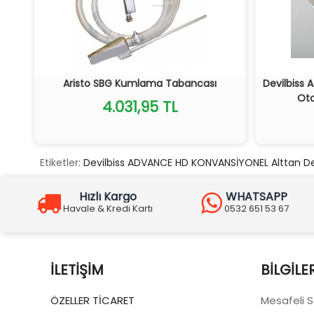
Aristo SBG Kumlama Tabancası
Devilbiss A
Oto
4.031,95 TL
Etiketler:
Devilbiss ADVANCE HD KONVANSİYONEL Alttan D
Hızlı Kargo
WHATSAPP
Havale & Kredi Kartı
0532 651 53 67
İLETIŞIM
BILGILE
ÖZELLER TİCARET
Mesafeli 