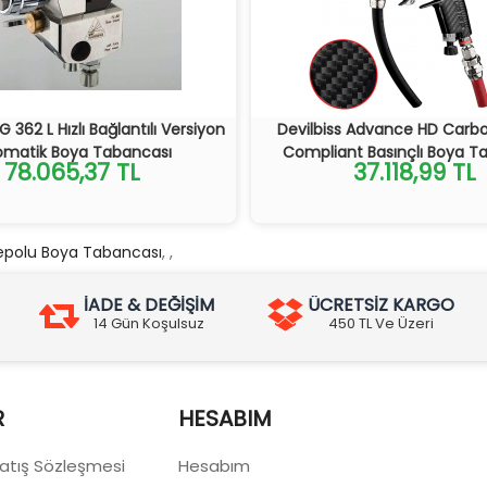
G 362 L Hızlı Bağlantılı Versiyon
Devilbiss Advance HD Carbo
matik Boya Tabancası
Compliant Basınçlı Boya T
78.065,37 TL
37.118,99 TL
epolu Boya Tabancası
,
,
İADE & DEĞİŞİM
ÜCRETSİZ KARGO
14 Gün Koşulsuz
450 TL Ve Üzeri
R
HESABIM
Satış Sözleşmesi
Hesabım