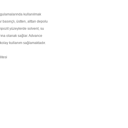
ygulamalarında kullanılmak
basınçlı, üstten, alttan depolu
mpozit yüzeylerde solvent, su
rına olanak sağlar. Advance
 kolay kullanım sağlamaktadır.
itesi