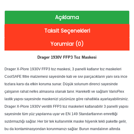
Açıklama
Taksit Seçenekleri
Yorumlar (0)
Drager 1930V FFP3 Toz Maskesi
Drager X-Plore 1930V FFP3 toz maskesi, 3 panelli katlanır toz maskeleri
CoolSAFE filtre malzemesi sayesinde katı ve sıvı parçacıkların yanı sıra ince
tozlara karsı da etkin koruma sunar. Düşük solunum direnci sayesinde
çalışanın rahat nefes almasına olanak tanır. Hareketli ve sağlam VarioFlex
lastik yapısı sayesinde maskenizi yüzünüze göre rahatlıkla ayarlayabilirsiniz.
Drager X-Plore 1930V ventilli FFP3 toz maskeleri katlanabilir 3 panelli yapısı
sayesinde tüm yüz yapılarına uyar ve EN 149 Standartlarının emrettiği
sızdırmazlığı sağlar. Her bir tek kullanımlık maske hijyenik tekli pakette gelir,
bu da kontaminasyondan korunmanızı sağlar. Burun mandalının altında