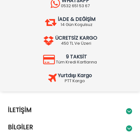
WHATSAPP
0532 651 53 67
İADE & DEĞİŞİM
14 Gün Koşulsuz
ÜCRETSİZ KARGO
450 TL Ve Üzeri
9 TAKSİT
Tüm Kredi Kartlarına
Yurtdışı Kargo
PTT Kargo
İLETIŞIM
BILGILER