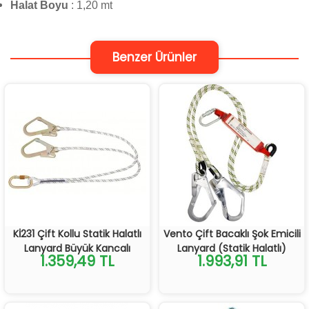
Halat Boyu
: 1,20 mt
Benzer Ürünler
Kİ231 Çift Kollu Statik Halatlı
Vento Çift Bacaklı Şok Emicili
Lanyard Büyük Kancalı
Lanyard (Statik Halatlı)
1.359,49 TL
1.993,91 TL